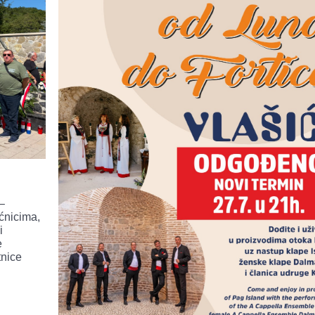
–
ćnicima,
i
e
tnice