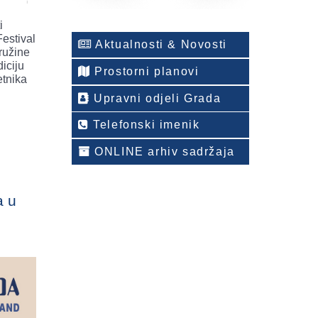
i
estival
Aktualnosti & Novosti
ružine
iciju
Prostorni planovi
etnika
Upravni odjeli Grada
Telefonski imenik
ONLINE arhiv sadržaja
a u