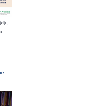
elju,
 u
ne