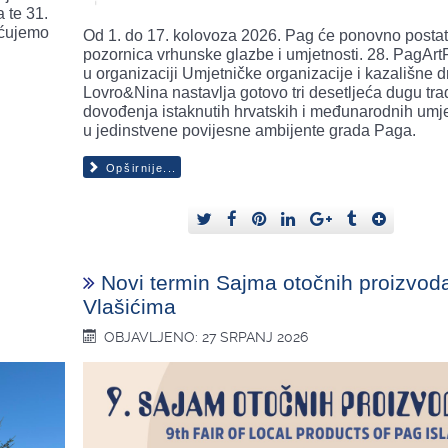
 te 31.
ućujemo
Od 1. do 17. kolovoza 2026. Pag će ponovno postat
pozornica vrhunske glazbe i umjetnosti. 28. PagArtF
u organizaciji Umjetničke organizacije i kazališne d
Lovro&Nina nastavlja gotovo tri desetljeća dugu trad
dovođenja istaknutih hrvatskih i međunarodnih umj
u jedinstvene povijesne ambijente grada Paga.
Opširnije...
Novi termin Sajma otočnih proizvod
Vlašićima
OBJAVLJENO: 27 SRPANJ 2026