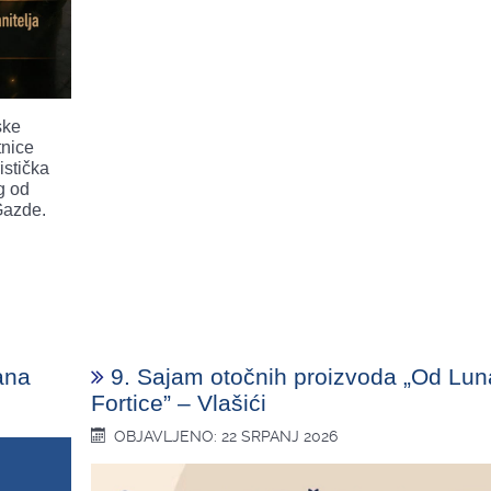
ske
tnice
istička
g od
Gazde.
ana
9. Sajam otočnih proizvoda „Od Lun
Fortice” – Vlašići
OBJAVLJENO: 22 SRPANJ 2026