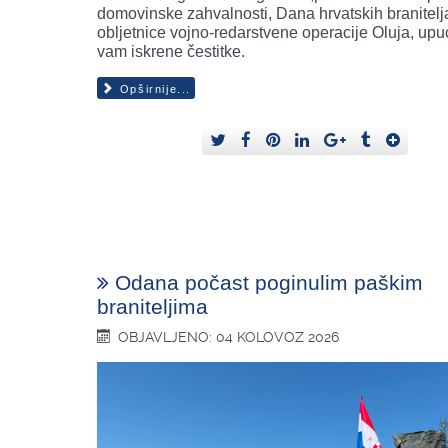
domovinske zahvalnosti, Dana hrvatskih branitelja
obljetnice vojno-redarstvene operacije Oluja, up
vam iskrene čestitke.
Opširnije...
Odana počast poginulim paškim
braniteljima
OBJAVLJENO: 04 KOLOVOZ 2026