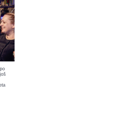
 po
još
eta