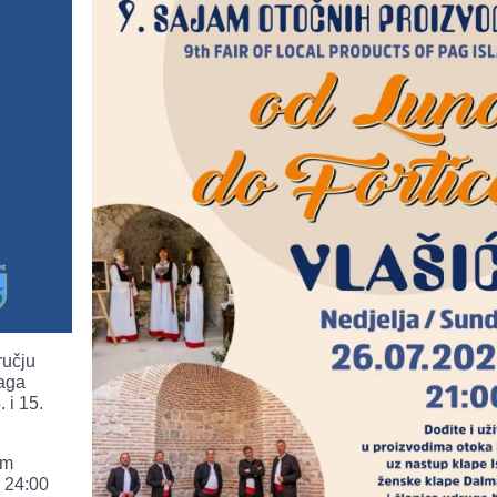
ručju
Paga
 i 15.
im
 24:00