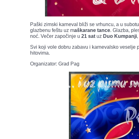
Paški zimski karneval bliži se vrhuncu, a u subot
glazbenu feštu uz m
aškarane tance
. Glazba, ple
noć. Večer započinje u
21 sat
uz
Duo Kumpanji
,
Svi koji vole dobru zabavu i karnevalsko veselje p
hitovima.
Organizator: Grad Pag