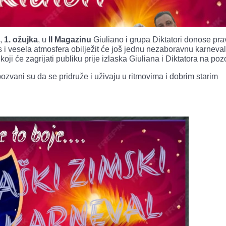
u,
1. ožujka
, u
II Magazinu
Giuliano i grupa Diktatori donose pra
s i vesela atmosfera obilježit će još jednu nezaboravnu karneva
 koji će zagrijati publiku prije izlaska Giuliana i Diktatora na po
ozvani su da se pridruže i uživaju u ritmovima i dobrim starim