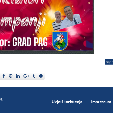
Slje
26
Uvjeti korištenja
Impressum