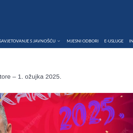
SAVJETOVANJE S JAVNOŠĆU
MJESNI ODBORI
E-USLUGE
I
tore – 1. ožujka 2025.