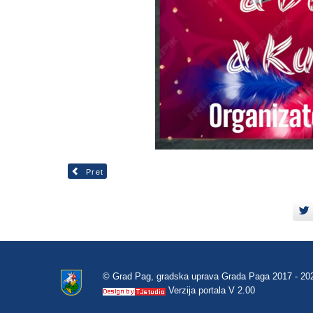
Pret
© Grad Pag, gradska uprava Grada Paga 2017 - 20
Verzija portala V 2.00