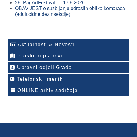
28. PagArtFestival, 1.-17.8.2026.
OBAVIJEST o suzbijanju odraslih oblika komaraca
(adulticidne dezinsekcije)
Aktualnosti & Novosti
Prostorni planovi
Upravni odjeli Grada
Telefonski imenik
ONLINE arhiv sadržaja