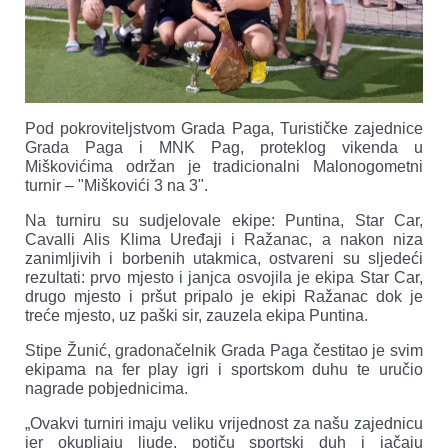
Pod pokroviteljstvom Grada Paga, Turističke zajednice
Grada Paga i MNK Pag, proteklog vikenda u
Miškovićima održan je tradicionalni Malonogometni
turnir – "Miškovići 3 na 3".
Na turniru su sudjelovale ekipe: Puntina, Star Car,
Cavalli Alis Klima Uređaji i Ražanac, a nakon niza
zanimljivih i borbenih utakmica, ostvareni su sljedeći
rezultati: prvo mjesto i janjca osvojila je ekipa Star Car,
drugo mjesto i pršut pripalo je ekipi Ražanac dok je
treće mjesto, uz paški sir, zauzela ekipa Puntina.
Stipe Žunić, gradonačelnik Grada Paga čestitao je svim
ekipama na fer play igri i sportskom duhu te uručio
nagrade pobjednicima.
„Ovakvi turniri imaju veliku vrijednost za našu zajednicu
jer okupljaju ljude, potiču sportski duh i jačaju