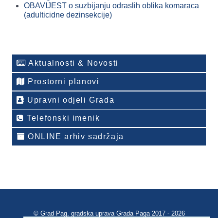
OBAVIJEST o suzbijanju odraslih oblika komaraca
(adulticidne dezinsekcije)
Aktualnosti & Novosti
Prostorni planovi
Upravni odjeli Grada
Telefonski imenik
ONLINE arhiv sadržaja
© Grad Pag, gradska uprava Grada Paga 2017 - 2026