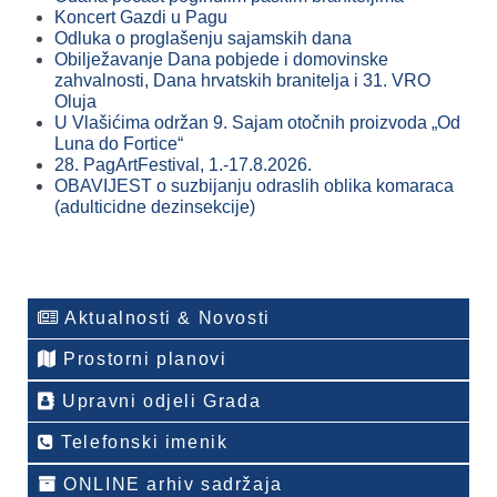
Koncert Gazdi u Pagu
Odluka o proglašenju sajamskih dana
Obilježavanje Dana pobjede i domovinske
zahvalnosti, Dana hrvatskih branitelja i 31. VRO
Oluja
U Vlašićima održan 9. Sajam otočnih proizvoda „Od
Luna do Fortice“
28. PagArtFestival, 1.-17.8.2026.
OBAVIJEST o suzbijanju odraslih oblika komaraca
(adulticidne dezinsekcije)
Aktualnosti & Novosti
Prostorni planovi
Upravni odjeli Grada
Telefonski imenik
ONLINE arhiv sadržaja