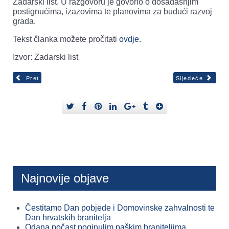
Zadarski list. U razgovoru je govorio o dosadašnjim
postignućima, izazovima te planovima za budući razvoj
grada.
Tekst članka možete pročitati
ovdje
.
Izvor: Zadarski list
Pret
Sljedeće
Najnovije objave
Čestitamo Dan pobjede i Domovinske zahvalnosti te
Dan hrvatskih branitelja
Odana počast poginulim paškim braniteljima